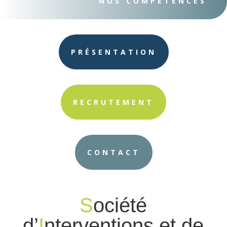
NOS COMPÉTENCES
PRÉSENTATION
RECRUTEMENT
CONTACT
S
ociété
d’
I
nterventions et de